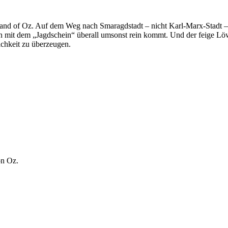
nd of Oz. Auf dem Weg nach Smaragdstadt – nicht Karl-Marx-Stadt –, w
man mit dem „Jagdschein“ überall umsonst rein kommt. Und der feige Löw
ichkeit zu überzeugen.
on Oz.