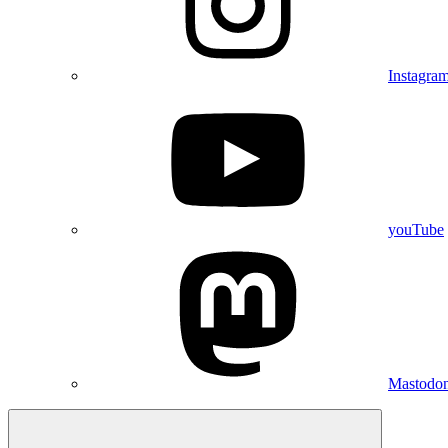
Instagra
youTube
Mastodo