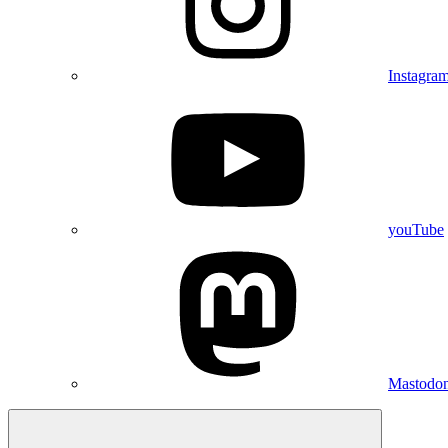
Instagra
youTube
Mastodo