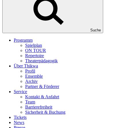
Suche
Programm
Spielplan
ON TOUR
Repertoire
Theaterpädagogik
Über Thikwa
Profil
Ensemble
Archiv
Partner & Förderer
Service
Kontakt & Anfahrt
Team
Barrierefreiheit
Sicherheit & Buchung
Tickets
News
Presse