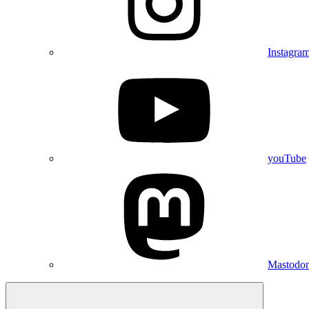
Instagra
youTube
Mastodo