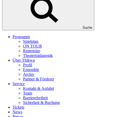
Suche
Programm
Spielplan
ON TOUR
Repertoire
Theaterpädagogik
Über Thikwa
Profil
Ensemble
Archiv
Partner & Förderer
Service
Kontakt & Anfahrt
Team
Barrierefreiheit
Sicherheit & Buchung
Tickets
News
Presse