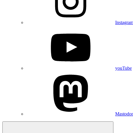
Instagra
youTube
Mastodo