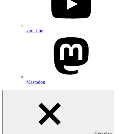
youTube
Mastodon