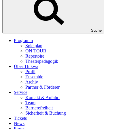
Suche
Programm
Spielplan
ON TOUR
Repertoire
Theaterpädagogik
Über Thikwa
Profil
Ensemble
Archiv
Partner & Förderer
Service
Kontakt & Anfahrt
Team
Barrierefreiheit
Sicherheit & Buchung
Tickets
News
Presse