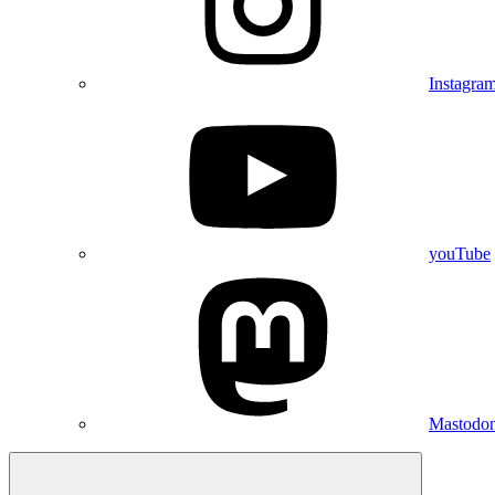
Instagra
youTube
Mastodo