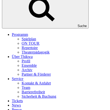
Suche
Programm
Spielplan
ON TOUR
Repertoire
Theaterpädagogik
Über Thikwa
Profil
Ensemble
Archiv
Partner & Förderer
Service
Kontakt & Anfahrt
Team
Barrierefreiheit
Sicherheit & Buchung
Tickets
News
Presse