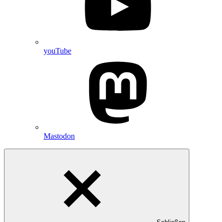
youTube
Mastodon