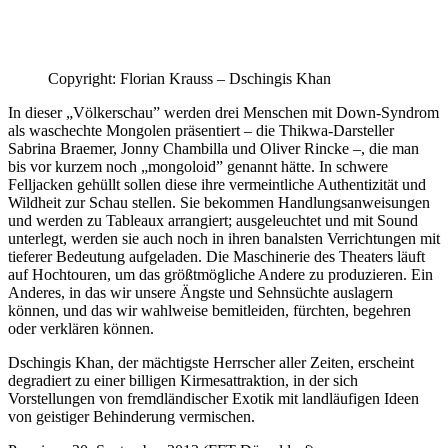
Copyright: Florian Krauss – Dschingis Khan
In dieser „Völkerschau” werden drei Menschen mit Down-Syndrom
als waschechte Mongolen präsentiert – die Thikwa-Darsteller
Sabrina Braemer, Jonny Chambilla und Oliver Rincke –, die man
bis vor kurzem noch „mongoloid” genannt hätte. In schwere
Felljacken gehüllt sollen diese ihre vermeintliche Authentizität und
Wildheit zur Schau stellen. Sie bekommen Handlungsanweisungen
und werden zu Tableaux arrangiert; ausgeleuchtet und mit Sound
unterlegt, werden sie auch noch in ihren banalsten Verrichtungen mit
tieferer Bedeutung aufgeladen. Die Maschinerie des Theaters läuft
auf Hochtouren, um das größtmögliche Andere zu produzieren. Ein
Anderes, in das wir unsere Ängste und Sehnsüchte auslagern
können, und das wir wahlweise bemitleiden, fürchten, begehren
oder verklären können.
Dschingis Khan, der mächtigste Herrscher aller Zeiten, erscheint
degradiert zu einer billigen Kirmesattraktion, in der sich
Vorstellungen von fremdländischer Exotik mit landläufigen Ideen
von geistiger Behinderung vermischen.