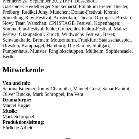
Premiere: 20. September 2012 (FFT Düsseldorf)
Gastspiele: Heidelberger Stückemarkt; Politik im Freien Theater,
Freiburg; Radikal Jung, München; Donau-Festival, Krems;
Something-Raw-Festival, Amsterdam; Theatre Olympics, Breslau;
Novy Teatr, Warschau; CPHSTAGE-Festival, Kopenhagen;
Sommerblut-Festival, Köln; Grenzenlos Kultur-Festival, Mainz;
Festival Okkupation!, Zürich; Wildwuchs-Festival, Basel;
Schwankhalle, Bremen; Mousonturm, Frankfurt; Staatsschauspiel,
Dresden; Kampnagel, Hamburg; Die Rampe, Stuttgart;
Pumpenhaus, Münster; Ringlokschuppen, Mülheim; Sophiensaele,
Berlin.
Mitwirkende
Von und mit:
Sabrina Braemer, Jonny Chambilla, Manuel Gerst, Sahar Rahimi,
Oliver Rincke, Mark Schröppel, Ina Vera
Dramaturgie:
Marcel Bugiel
Musik:
Mark Schröppel
Produktionsleitung:
Ehrliche Arbeit