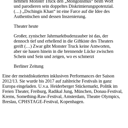
nehmen Monster Truck den „Mongolismus“ beim Wort
und parodieren sein doppeltes Diskrimierungspotenzial.
(…) „Dschingis Khan“ ist eine Farce auf die Idee des
Authentischen und dessen Inszenierung.
Theater heute
Großer, zynischer Jahrmarktbudenzauber ist das, der
dennoch tief und erhellend in die Giftkiste des Theaters
greift (…) Zwar gibt Monster Truck keine Antworten,
aber sie hauen hinein in die brennende Lücke zwischen
Schein und Sein und zeigen, wo es schmerzt
Berliner Zeitung
Eine der meistdiskutierten inklusiven Performances der Saison
2012/13. Sie wurde bis 2017 auf zahlreiche Festivals in ganz
Europa eingeladen. U.v.a. Heiderberger Stückemarkt, Politik im
Freien Theater, Freiburg, Radikal Jung, München, Donau-Festival,
Krems, Something-Raw-Festival, Amsterdam, Theatre Olympics,
Breslau, CPHSTAGE-Festival, Kopenhagen.