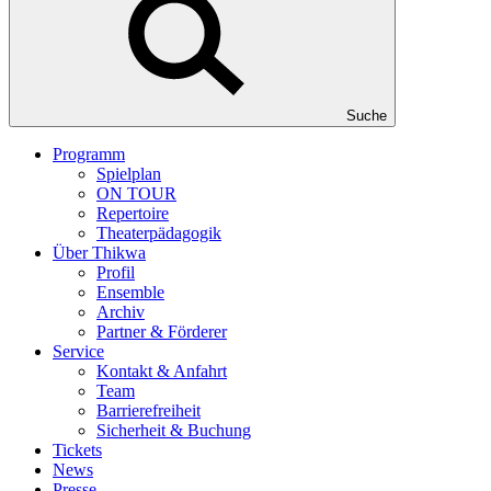
Suche
Programm
Spielplan
ON TOUR
Repertoire
Theaterpädagogik
Über Thikwa
Profil
Ensemble
Archiv
Partner & Förderer
Service
Kontakt & Anfahrt
Team
Barrierefreiheit
Sicherheit & Buchung
Tickets
News
Presse