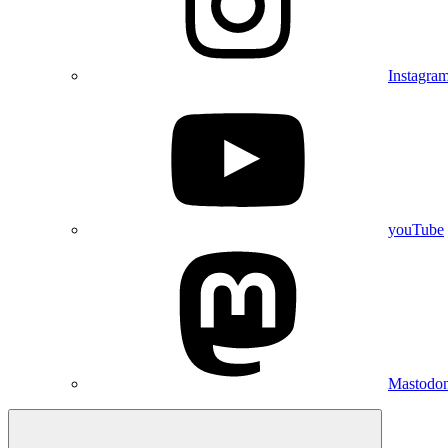
Instagra
youTube
Mastodo