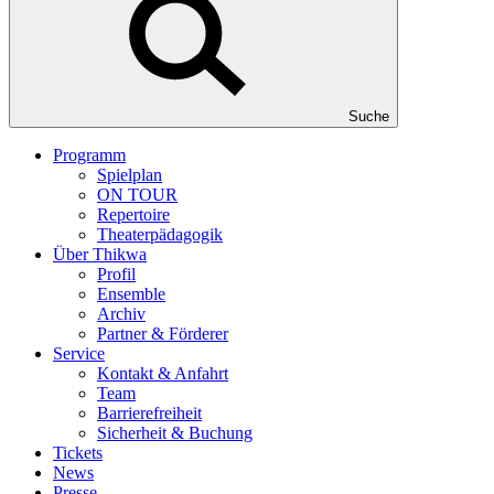
Suche
Programm
Spielplan
ON TOUR
Repertoire
Theaterpädagogik
Über Thikwa
Profil
Ensemble
Archiv
Partner & Förderer
Service
Kontakt & Anfahrt
Team
Barrierefreiheit
Sicherheit & Buchung
Tickets
News
Presse