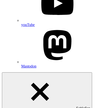
youTube
Mastodon