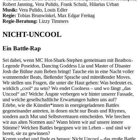
Robert Janning, Vera Pulido, Frank Schulz, Hilarius Urban
Musik:
Vera Pulido, Louis Edler
Regie:
Tobias Brunwinkel, Max Edgar Freitag
Regie-Beratung:
Lizzy Timmers
NICHT-UNCOOL
Ein Battle-Rap
Sei dabei, wenn MC Hot-Shark-Stephen gemeinsam mit Beatbox-
Legende Poseidon, Dancing Goddess Lia und Master of Disaster
Josh die Bühne zum Beben bringt! Tauche ein in eine Nacht voller
wummernder Beats, fließender Sprache und mitreißender Moves.
Wir stellen uns Fragen, die unter die Haut gehen: Was bedeutet es,
wirklich „cool“ zu sein? Wo endet Coolness – und wo fängt „das
Uncool“ an? Welche Ängste verbergen wir hinter unserer Fassade,
und welche gesellschaftliche Erwartungen halten uns auf?
Erlebe, wie die Künstler*innen in energiegeladenen Battles
gegeneinander antreten, in denen nicht nur Beats und Rhymes,
sondern auch Mut und Selbstvertrauen entscheiden. Wie brechen
wir aus alten Normen aus? Wann hören wir auf unsere innere
Stimme? Welchen Battles begegnen wir im Leben – und sind wir
bereit, sie zu gewinnen?
Komm vorbei und finde es heraus: Nicht Uncool – das große Battle