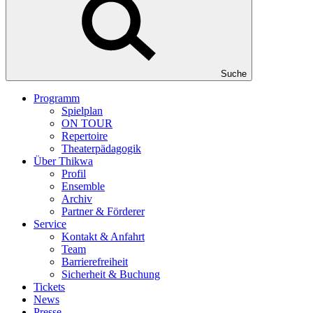
Suche
Programm
Spielplan
ON TOUR
Repertoire
Theaterpädagogik
Über Thikwa
Profil
Ensemble
Archiv
Partner & Förderer
Service
Kontakt & Anfahrt
Team
Barrierefreiheit
Sicherheit & Buchung
Tickets
News
Presse