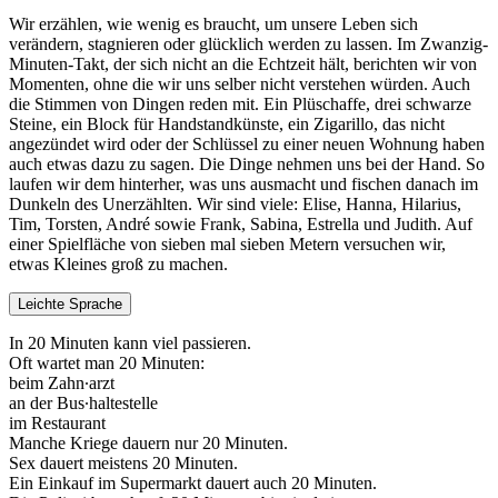
Wir erzählen, wie wenig es braucht, um unsere Leben sich
verändern, stagnieren oder glücklich werden zu lassen. Im Zwanzig-
Minuten-Takt, der sich nicht an die Echtzeit hält, berichten wir von
Momenten, ohne die wir uns selber nicht verstehen würden. Auch
die Stimmen von Dingen reden mit. Ein Plüschaffe, drei schwarze
Steine, ein Block für Handstandkünste, ein Zigarillo, das nicht
angezündet wird oder der Schlüssel zu einer neuen Wohnung haben
auch etwas dazu zu sagen. Die Dinge nehmen uns bei der Hand. So
laufen wir dem hinterher, was uns ausmacht und fischen danach im
Dunkeln des Unerzählten. Wir sind viele: Elise, Hanna, Hilarius,
Tim, Torsten, André sowie Frank, Sabina, Estrella und Judith. Auf
einer Spielfläche von sieben mal sieben Metern versuchen wir,
etwas Kleines groß zu machen.
Leichte Sprache
In 20 Minuten kann viel passieren.
Oft wartet man 20 Minuten:
beim Zahn∙arzt
an der Bus∙haltestelle
im Restaurant
Manche Kriege dauern nur 20 Minuten.
Sex dauert meistens 20 Minuten.
Ein Einkauf im Supermarkt dauert auch 20 Minuten.