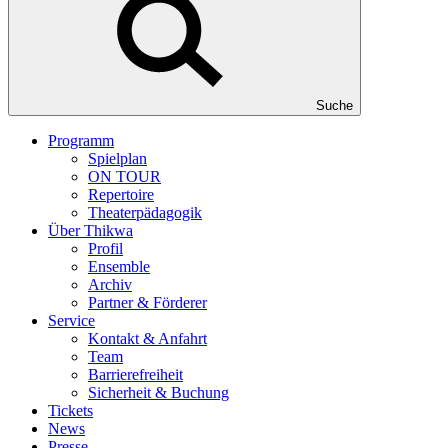
Suche
Programm
Spielplan
ON TOUR
Repertoire
Theaterpädagogik
Über Thikwa
Profil
Ensemble
Archiv
Partner & Förderer
Service
Kontakt & Anfahrt
Team
Barrierefreiheit
Sicherheit & Buchung
Tickets
News
Presse