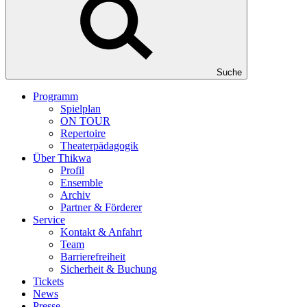
Suche
Programm
Spielplan
ON TOUR
Repertoire
Theaterpädagogik
Über Thikwa
Profil
Ensemble
Archiv
Partner & Förderer
Service
Kontakt & Anfahrt
Team
Barrierefreiheit
Sicherheit & Buchung
Tickets
News
Presse