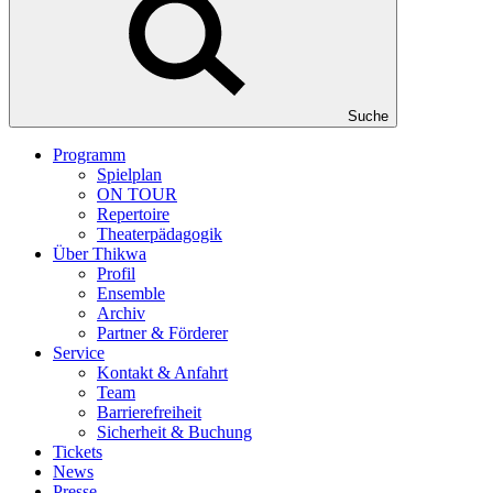
Suche
Programm
Spielplan
ON TOUR
Repertoire
Theaterpädagogik
Über Thikwa
Profil
Ensemble
Archiv
Partner & Förderer
Service
Kontakt & Anfahrt
Team
Barrierefreiheit
Sicherheit & Buchung
Tickets
News
Presse