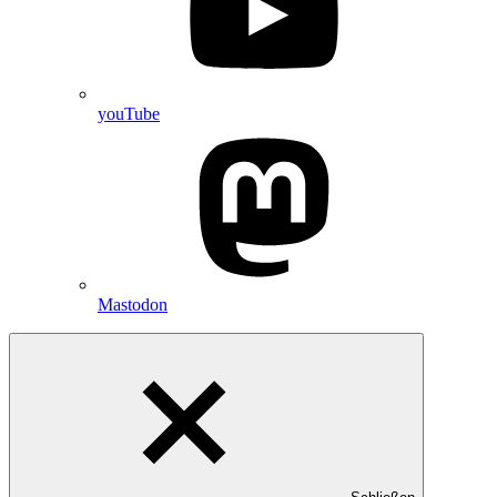
youTube
Mastodon