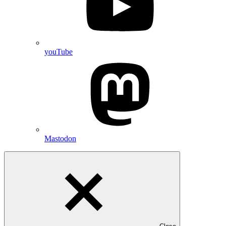
youTube
Mastodon