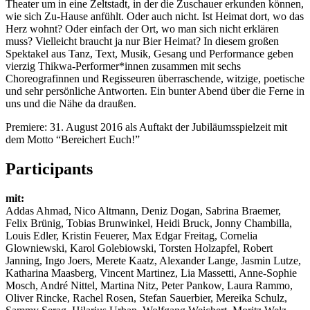
Theater um in eine Zeltstadt, in der die Zuschauer erkunden können,
wie sich Zu-Hause anfühlt. Oder auch nicht. Ist Heimat dort, wo das
Herz wohnt? Oder einfach der Ort, wo man sich nicht erklären
muss? Vielleicht braucht ja nur Bier Heimat? In diesem großen
Spektakel aus Tanz, Text, Musik, Gesang und Performance geben
vierzig Thikwa-Performer*innen zusammen mit sechs
Choreografinnen und Regisseuren überraschende, witzige, poetische
und sehr persönliche Antworten. Ein bunter Abend über die Ferne in
uns und die Nähe da draußen.
Premiere: 31. August 2016 als Auftakt der Jubiläumsspielzeit mit
dem Motto “Bereichert Euch!”
Participants
mit:
Addas Ahmad, Nico Altmann, Deniz Dogan, Sabrina Braemer,
Felix Brünig, Tobias Brunwinkel, Heidi Bruck, Jonny Chambilla,
Louis Edler, Kristin Feuerer, Max Edgar Freitag, Cornelia
Glowniewski, Karol Golebiowski, Torsten Holzapfel, Robert
Janning, Ingo Joers, Merete Kaatz, Alexander Lange, Jasmin Lutze,
Katharina Maasberg, Vincent Martinez, Lia Massetti, Anne-Sophie
Mosch, André Nittel, Martina Nitz, Peter Pankow, Laura Rammo,
Oliver Rincke, Rachel Rosen, Stefan Sauerbier, Mereika Schulz,