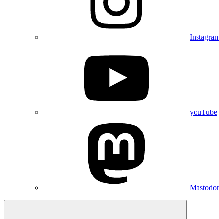
Instagra
youTube
Mastodo