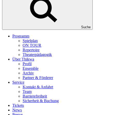
Suche
Programm
Spielplan
ON TOUR
Repertoire
Theaterpädagogik
Über Thikwa
Profil
Ensemble
Archiv
Partner & Förderer
Service
Kontakt & Anfahrt
Team
Barrierefreiheit
Sicherheit & Buchung
Tickets
News
Presse