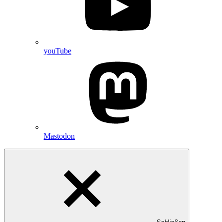
youTube
Mastodon